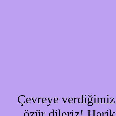
Çevreye verdiğimiz 
özür dileriz! Harik