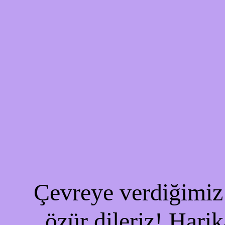
Çevreye verdiğimiz 
özür dileriz! Harik