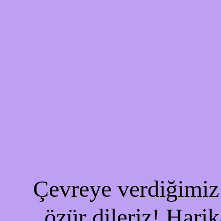
Çevreye verdiğimiz 
özür dileriz! Harik